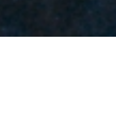
Colo
um filme de Teresa Villaverde
136 min., 2017, Portugal/França, DCP
sinopse
Em Portugal, a rotina diária de pai, mãe e filha é absorvida pelos
efeitos da crise econômica. A mãe se desdobra em dois