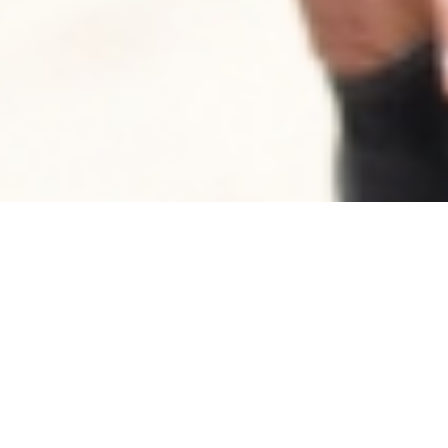
O Que Está Por Vir
um filme de Mia Hansen-Løve
102 min., 2016, França, DCP