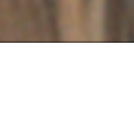
Knives and Skin
um filme de Jennifer Reeder
112 min., 2019, EUA, DCP
sinopse
Na área rural de Illinois, o desaparecimento da jovem Carolyn
traumatiza os moradores de uma pequena cidade. Os segredos